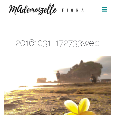
Aller
au
contenu
20161031_172733web