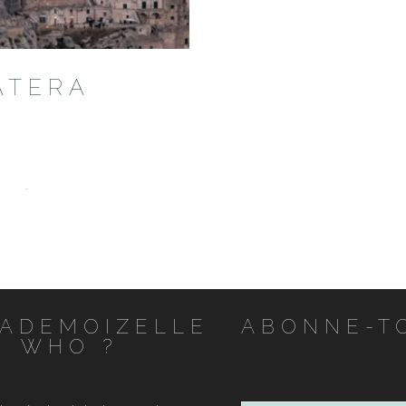
ATERA
…
ADEMOIZELLE
ABONNE-T
WHO ?