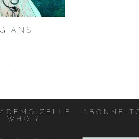
GIANS
…
ADEMOIZELLE
ABONNE-T
WHO ?