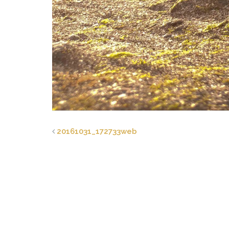
20161031_172733web