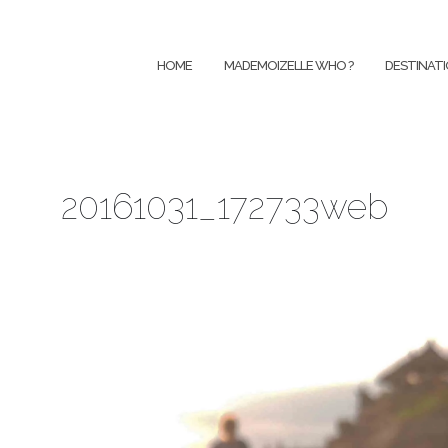
Aller
au
HOME
MADEMOIZELLE WHO ?
DESTINAT
contenu
20161031_172733web