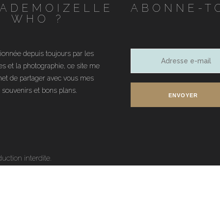
ADEMOIZELLE
ABONNE-T
WHO ?
ionnée depuis toujours par les
Adresse
s et la photographie, ce site me
e-
et de partager avec vous mes
mail
souvenirs et bons plans.
ENVOYER
ction interdite.