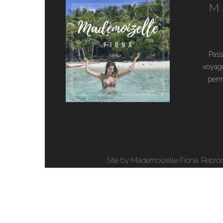
M
Pass
voyage
perm
Site by Mademoizelle Fiona. Reprodu