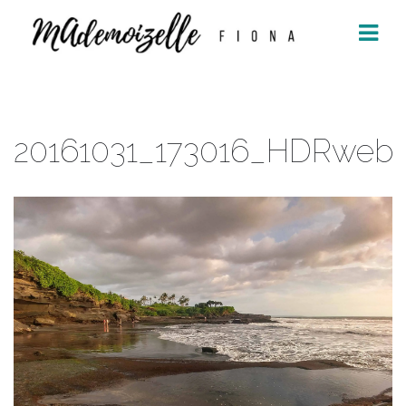
Aller
au
contenu
20161031_173016_HDRweb