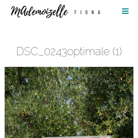
Aller
au
contenu
DSC_0243optimale (1)