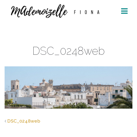
Aller
au
contenu
DSC_0248web
DSC_0248web