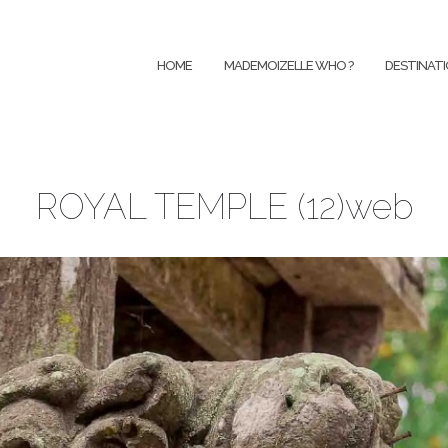
Aller
au
HOME
MADEMOIZELLE WHO ?
DESTINAT
contenu
ROYAL TEMPLE (12)web