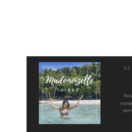
M
Pass
voyage
perm