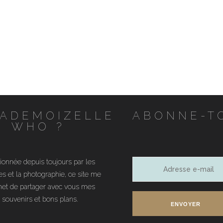
ADEMOIZELLE
ABONNE-T
WHO ?
ionnée depuis toujours par les
Adresse
s et la photographie, ce site me
e-
et de partager avec vous mes
mail
souvenirs et bons plans.
ENVOYER