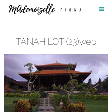
Aller
au
contenu
TANAH LOT (23)web