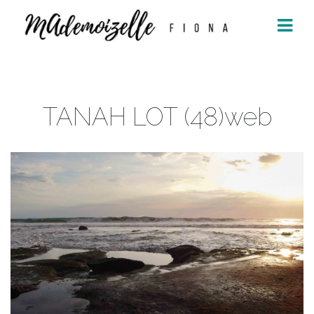
Aller
au
contenu
TANAH LOT (48)web